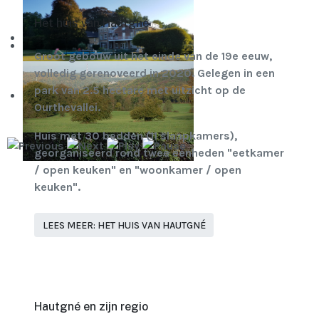
Het huis van Hautgné
Groot gebouw uit het einde van de 19e eeuw,
volledig gerenoveerd in 2020. Gelegen in een
park van 2.5 hectare met uitzicht op de
Ourthevallei.
Huis met 30 bedden (11 slaapkamers),
georganiseerd rond twee eenheden "eetkamer
/ open keuken" en "woonkamer / open
keuken".
LEES MEER: HET HUIS VAN HAUTGNÉ
Hautgné en zijn regio