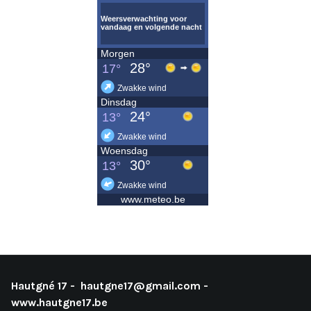
Hautgné 17 -
hautgne17@gmail.com
-
www.hautgne17.be