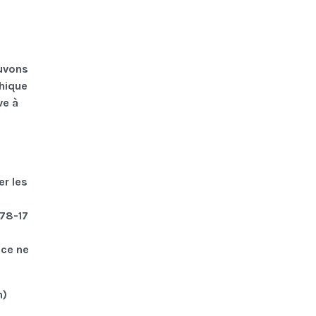
ouvons
hique
ve à
er les
°78-17
ice ne
n)