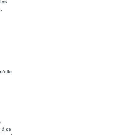
bles
,
u'elle
s
 à ce