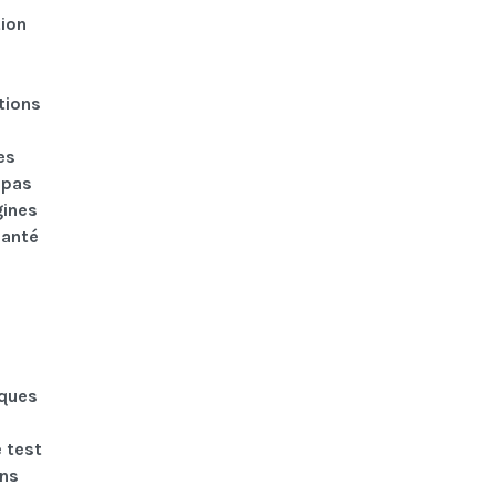
tion
ations
es
 pas
gines
santé
iques
e test
ons