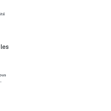
ité
les
vous
.