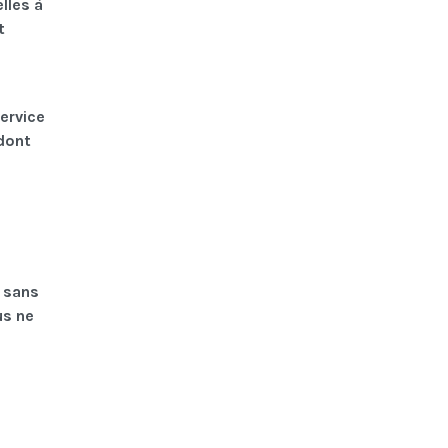
lles à
t
ervice
dont
r sans
us ne