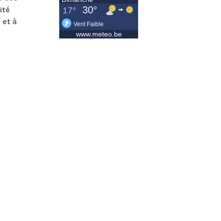
ité
 et à