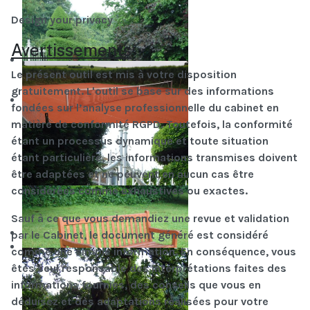
Design your privacy
Avertissements
Le présent outil est mis à votre disposition
gratuitement. L'outil se base sur des informations
fondées sur l’analyse professionnelle du cabinet en
matière de conformité RGPD. Toutefois, la conformité
étant un processus dynamique et toute situation
étant particulière, les informations transmises doivent
être adaptées et ne peuvent en aucun cas être
considérées comme exhaustives ou exactes.
Sauf à ce que vous demandiez une revue et validation
par le Cabinet, le document généré est considéré
comme une simple information. En conséquence, vous
êtes seul responsable des interprétations faites des
informations fournies, des conseils que vous en
déduisez et des adaptations réalisées pour votre