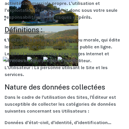
activité commerciale propre. L'utilisation et
l'exploitation de l'outil se fait donc sous votre seule
responsabilité et à vos risques et périls.
Définitions
:
L'Éditeur
: La personne, physique ou morale, qui édite
les services de communication au public en ligne.
Le Site
: L'ensemble des sites, pages Internet et
services en ligne proposés par l'Éditeur.
L'Utilisateur
: La personne utilisant le Site et les
services.
Nature des données collectées
Dans le cadre de l'utilisation des Sites, l'Éditeur est
susceptible de collecter les catégories de données
suivantes concernant ses Utilisateurs :
Données d'état-civil, d'identité, d'identification...